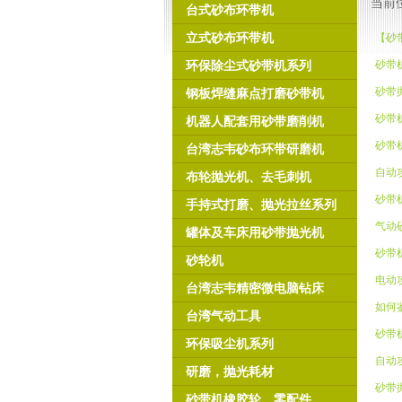
当前
台式砂布环带机
立式砂布环带机
【砂
环保除尘式砂带机系列
砂带
砂带
钢板焊缝麻点打磨砂带机
砂带
机器人配套用砂带磨削机
砂带
台湾志韦砂布环带研磨机
自动
布轮抛光机、去毛刺机
砂带