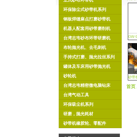
立式砂布环带机
环保除尘式砂带机系列
钢板焊缝麻点打磨砂带机
机器人配套用砂带磨削机
GW
台湾志韦砂布环带研磨机
布轮抛光机、去毛刺机
手持式打磨、抛光拉丝系列
罐体及车床用砂带抛光机
砂轮机
砂带
台湾志韦精密微电脑钻床
首页
台湾气动工具
环保吸尘机系列
研磨，抛光耗材
砂带机橡胶轮、零配件