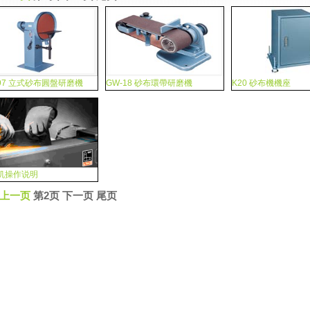
-97 立式砂布圓盤研磨機
GW-18 砂布環帶研磨機
K20 砂布機機座
机操作说明
上一页
第2页 下一页 尾页