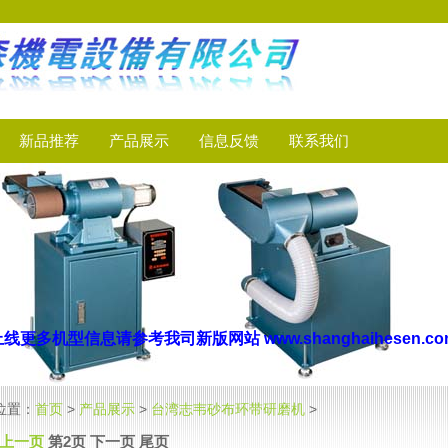
新品推荐
产品展示
信息反馈
联系我们
己上线
更多机型信
息
请参考我司新版网站
www.shanghaihesen.
位置：
首页
>
产品展示
>
台湾志韦砂布环带研磨机
>
上一页
第2页 下一页 尾页