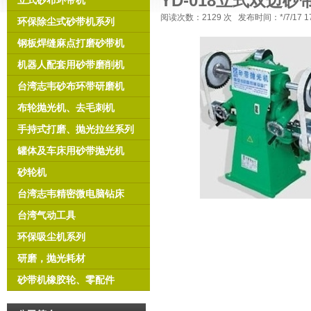
YD-018立式双边砂
立式砂布环带机
阅读次数：
2129 次 发布时间：*/7/17
环保除尘式砂带机系列
钢板焊缝麻点打磨砂带机
机器人配套用砂带磨削机
台湾志韦砂布环带研磨机
布轮抛光机、去毛刺机
手持式打磨、抛光拉丝系列
罐体及车床用砂带抛光机
砂轮机
台湾志韦精密微电脑钻床
台湾气动工具
环保吸尘机系列
研磨，抛光耗材
砂带机橡胶轮、零配件