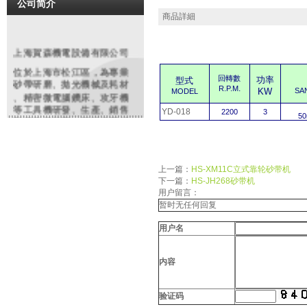
公司简介
商品詳細
上海賀森機電設備有限公司
位於上海市松江區，為專業
回轉數
功率
型式
砂帶研磨
、拋光機械及耗材
.
R.P.M
KW
SA
MODEL
、精密微電腦鑽床、攻牙機
等工具機研發、生產、銷售
YD-018
2200
3
5
和服務提供商。同時代理銷
售編碼器、電磁閥、安全開
關、特種電纜等各類進口知
名品牌機電配件、工業備件
類產品。依托多年豐富經驗
上一篇：
HS-XM11C立式靠轮砂带机
，原廠及大陸各協力廠商的
下一篇：
HS-JH268砂带机
鼎力支持，整合行業優勢資
用户留言：
源。致力於為廣大客戶提供
暂时无任何回复
精良的產品和優質的服務產
用户名
品在鋼鐵、紡織、化工、制
造、沖壓鑄造、模具、橡塑
，玻璃,金相分析,餐具、高爾
内容
夫制品等行業有廣泛之應用
。我們將虛心聽取用戶的反
饋，不僅以優質的產品，更
验证码
以優良服務來回報廣大客戶