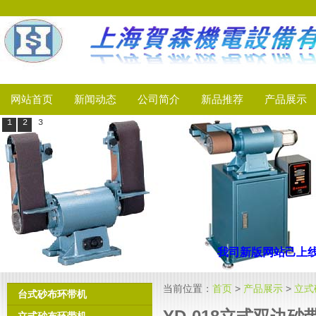
网站首页
新闻动态
公司简介
新品推荐
产品展示
1
2
3
我司新版网站己上线
当前位置：
首页
>
产品展示
>
立式
台式砂布环带机