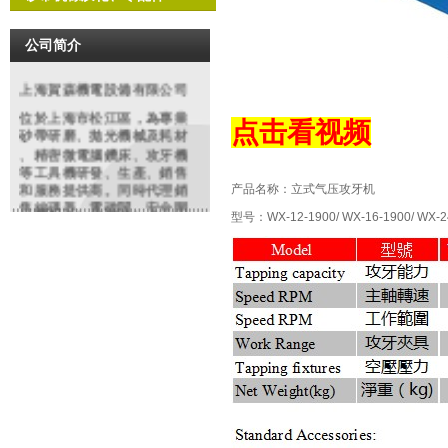
公司简介
上海賀森機電設備有限公司
位於上海市松江區，為專業
点击看视频
砂帶研磨
、拋光機械及耗材
、精密微電腦鑽床、攻牙機
等工具機研發、生產、銷售
和服務提供商。同時代理銷
产品名称：
立式气压攻牙机
售編碼器、電磁閥、安全開
型号：
WX-12-1900/
WX-16-1900
/
WX-2
關、特種電纜等各類進口知
名品牌機電配件、工業備件
類產品。依托多年豐富經驗
，原廠及大陸各協力廠商的
鼎力支持，整合行業優勢資
源。致力於為廣大客戶提供
精良的產品和優質的服務產
品在鋼鐵、紡織、化工、制
造、沖壓鑄造、模具、橡塑
，玻璃,金相分析,餐具、高爾
夫制品等行業有廣泛之應用
。我們將虛心聽取用戶的反
饋，不僅以優質的產品，更