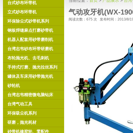
当前位置：
首页
>
产品展示
>
台湾
台式砂布环带机
气动攻牙机(WX-190
立式砂布环带机
阅读次数：
675 次 发布时间：2013/8/
环保除尘式砂带机系列
钢板焊缝麻点打磨砂带机
机器人配套用砂带磨削机
台湾志韦砂布环带研磨机
布轮抛光机、去毛刺机
手持式打磨、抛光拉丝系列
罐体及车床用砂带抛光机
砂轮机
台湾志韦精密微电脑钻床
台湾气动工具
环保吸尘机系列
研磨，抛光耗材
砂带机橡胶轮、零配件