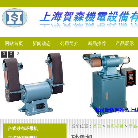
网站首页
新闻动态
公司简介
新品推荐
产品展示
1
2
3
我司新版网站己上线
当前位置：
首页
>
首页栏目
>
新品
台式砂布环带机