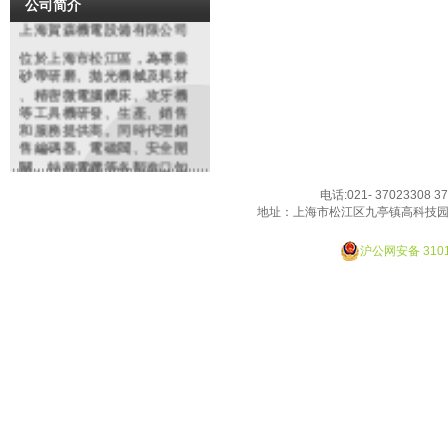
公司简介
上海賀森機電設備有限公司
位於上海市松江區，為專業
砂帶研磨
、拋光機械及耗材
、精密微電腦鑽床、攻牙機
等工具機研發、生產、銷售
和服務提供商。同時代理銷
售編碼器、電磁閥、安全開
關、特種電纜等各類進口知
名品牌機電配件、工業備件
电话:021- 37023308 3
類產品。依托多年豐富經驗
地址：上海市松江区九亭镇高科技园
，原廠及大陸各協力廠商的
Designed By JackHao
鼎力支持，整合行業優勢資
沪公网安备 3101
源。致力於為廣大客戶提供
精良的產品和優質的服務產
品在鋼鐵、紡織、化工、制
造、沖壓鑄造、模具、橡塑
，玻璃,金相分析,餐具、高爾
夫制品等行業有廣泛之應用
。我們將虛心聽取用戶的反
饋，不僅以優質的產品，更
以優良服務來回報廣大客戶
的厚愛！