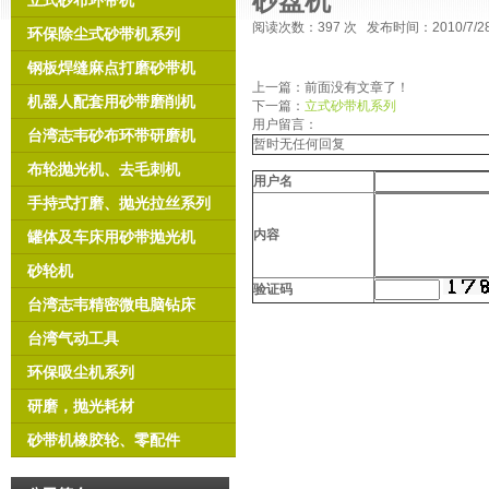
砂盘机
立式砂布环带机
阅读次数：
397 次 发布时间：2010/7/
环保除尘式砂带机系列
钢板焊缝麻点打磨砂带机
上一篇：前面没有文章了！
机器人配套用砂带磨削机
下一篇：
立式砂带机系列
用户留言：
台湾志韦砂布环带研磨机
暂时无任何回复
布轮抛光机、去毛刺机
用户名
手持式打磨、抛光拉丝系列
内容
罐体及车床用砂带抛光机
砂轮机
验证码
台湾志韦精密微电脑钻床
台湾气动工具
环保吸尘机系列
研磨，抛光耗材
砂带机橡胶轮、零配件