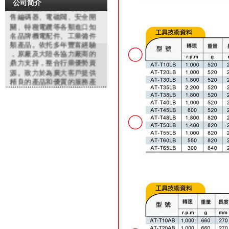
公司简介
和服務提供商。同時代理銷
售編碼器、電磁閥、安全開
關、特種電纜等各類進口知
名品牌機電配件、工業備件
類產品。依托多年豐富經驗
，原廠及大陸各協力廠商的
鼎力支持，整合行業優勢資
源。致力於為廣大客戶提供
精良的產品和優質的服務產
品在鋼鐵、紡織、化工、制
造、沖壓鑄造、模具、橡塑
，玻璃,金相分析,餐具、高爾
夫制品等行業有廣泛之應用
。我們將虛心聽取用戶的反
饋，不僅以優質的產品，更
以優良服務來回報廣大客戶
的厚愛！