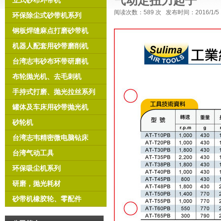
气动定扭力起子
立式砂布环带机
我司新版网站己上线
更多机型信
息
阅读次数：
589 次 发布时间：2016/1/
环保除尘式砂带机系列
钢板焊缝麻点打磨砂带机
机器人配套用砂带磨削机
台湾志韦砂布环带研磨机
布轮抛光机、去毛刺机
手持式打磨、抛光拉丝系列
罐体及车床用砂带抛光机
砂轮机
台湾志韦精密微电脑钻床
台湾气动工具
环保吸尘机系列
上海賀森機電設備有限公司
研磨，抛光耗材
位於上海市松江區，為專業
砂帶研磨
、拋光機械及耗材
砂带机橡胶轮、零配件
、精密微電腦鑽床、攻牙機
等工具機研發、生產、銷售