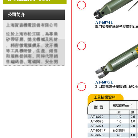
公司简介
上海賀森機電設備有限公司
位於上海市松江區，為專業
砂帶研磨
、拋光機械及耗材
、精密微電腦鑽床、攻牙機
等工具機研發、生產、銷售
和服務提供商。同時代理銷
售編碼器、電磁閥、安全開
關、特種電纜等各類進口知
名品牌機電配件、工業備件
類產品。依托多年豐富經驗
，原廠及大陸各協力廠商的
鼎力支持，整合行業優勢資
源。致力於為廣大客戶提供
精良的產品和優質的服務產
品在鋼鐵、紡織、化工、制
造、沖壓鑄造、模具、橡塑
，玻璃,金相分析,餐具、高爾
夫制品等行業有廣泛之應用
。我們將虛心聽取用戶的反
饋，不僅以優質的產品，更