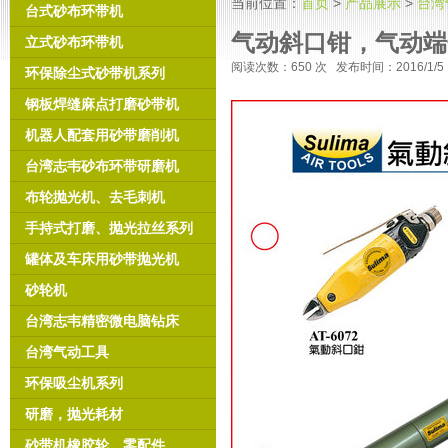
当前位置：
首页
>
产品展示
>
台湾
台式砂布环带机
气动斜口钳，气动端
立式砂布环带机
阅读次数：
650 次 发布时间：2016/1/
环保除尘式砂带机系列
钢板焊缝麻点打磨砂带机
机器人配套用砂带磨削机
台湾志韦砂布环带研磨机
布轮抛光机、去毛刺机
手持式打磨、抛光拉丝系列
罐体及车床用砂带抛光机
砂轮机
台湾志韦精密微电脑钻床
台湾气动工具
环保吸尘机系列
研磨，抛光耗材
砂带机橡胶轮、零配件