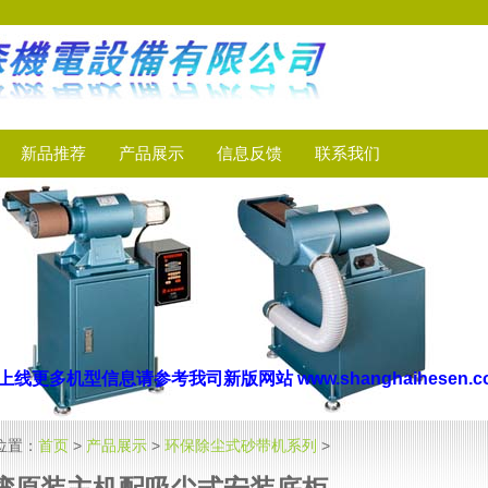
新品推荐
产品展示
信息反馈
联系我们
己上线
更多机型信
息
请参考我司新版网站
www.shanghaihese
位置：
首页
>
产品展示
>
环保除尘式砂带机系列
>