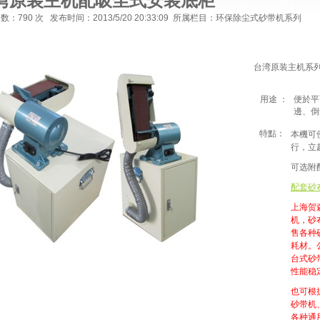
湾原装主机配吸尘式安装底柜
次数：
790 次 发布时间：2013/5/20 20:33:09 所属栏目：环保除尘式砂带机系列
台湾原装主
机系
用途
：
便於平
邊、倒
特點：
本機可
行，立
可选附
配套砂
上海贺
机，砂
售各种
耗材。
台式砂
性能稳
也可根
砂带机
各种通