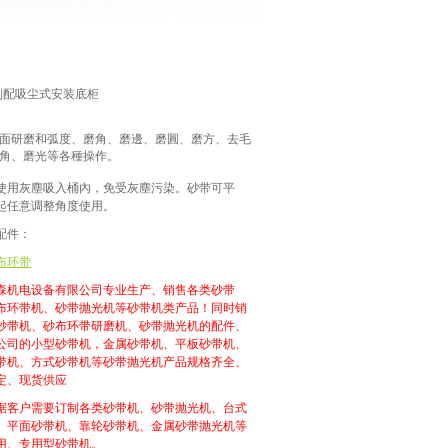
列配吸尘式安装底
柜
面研磨和弧度、磨角、磨邊、磨圓、磨方、去毛
角、磨光等各種操作。
使用灰塵吸入桶內，免受灰塵污染。砂带可平
起任意调整角度使用。
配件：
布环带
森机电设备有限公司专业生产、销售各类砂带
布环带机、砂带抛光机等砂带机类产品！同时销
砂带机、砂布环带研磨机、砂带抛光机的配件、
公司的小型砂带机，金属砂带机、平板砂带机、
带机、方式砂带机等砂带抛光机产品规格齐全、
定、现货供应
据客户需要订制各类砂带机、砂带抛光机、台式
、平面砂带机、靠轮砂带机、金属砂带抛光机等
用、专用型砂带机。