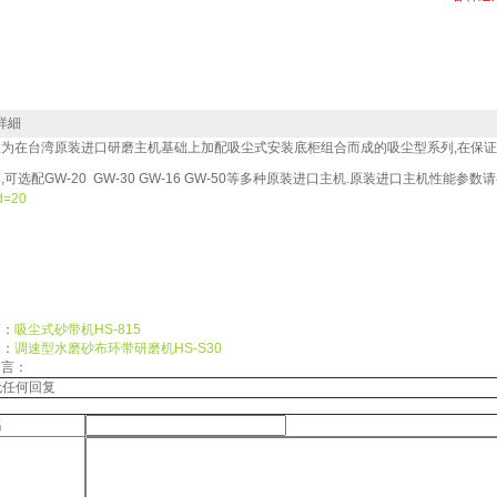
詳細
置为在台湾原
装进口研磨主机
基础上加配吸尘式安装
底柜
组合而成的吸尘型系列
,
在保证
本
,
可选配GW-20
GW-30
GW-16
GW-50
等多种原装进口主机.原装进口主机性能参数请
d
=20
篇：
吸尘式砂带机HS-815
篇：
调速型水磨砂布环带研磨机HS-S30
留言：
无任何回复
名