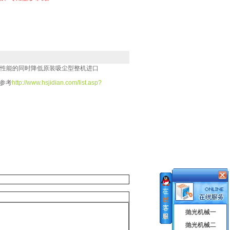
性
能的同时降低原装吸尘
型
整机进口
参考
http://www.hsjidian.com/list.asp?
抛光机械一
抛光机械二