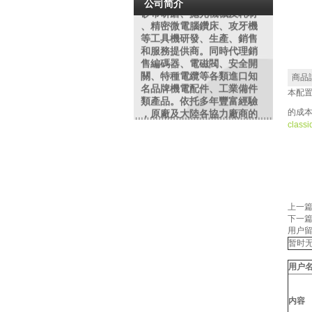
公司简介
砂帶研磨
、拋光機械及耗材
、精密微電腦鑽床、攻牙機
等工具機研發、生產、銷售
和服務提供商。同時代理銷
售編碼器、電磁閥、安全開
關、特種電纜等各類進口知
商品
名品牌機電配件、工業備件
本配
類產品。依托多年豐富經驗
，原廠及大陸各協力廠商的
的
成
鼎力支持，整合行業優勢資
classi
源。致力於為廣大客戶提供
精良的產品和優質的服務產
品在鋼鐵、紡織、化工、制
造、沖壓鑄造、模具、橡塑
，玻璃,金相分析,餐具、高爾
夫制品等行業有廣泛之應用
上一
。我們將虛心聽取用戶的反
下一
饋，不僅以優質的產品，更
用户
以優良服務來回報廣大客戶
暂时
的厚愛！
用户
内容