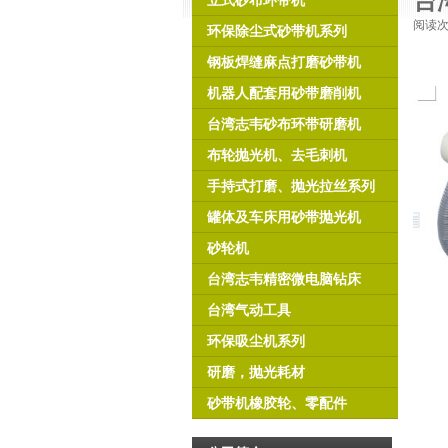
台
立式砂布环带机
阅读
环保除尘式砂带机系列
钢板焊缝麻点打磨砂带机
机器人配套用砂带磨削机
台湾志韦砂布环带研磨机
布轮抛光机、去毛刺机
手持式打磨、抛光拉丝系列
罐体及车床用砂带抛光机
砂轮机
台湾志韦精密微电脑钻床
台湾气动工具
环保吸尘机系列
研磨，抛光耗材
砂带机橡胶轮、零配件
上海賀森機電設備有限公司
位於上海市松江區，為專業