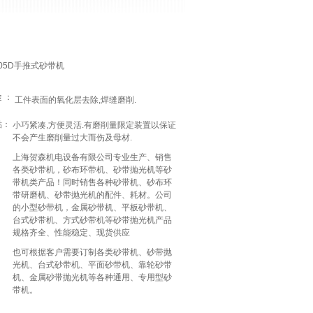
-05D手推式砂带机
途
：
工件表面的氧化层去除
,
焊缝磨削
.
點：
小巧紧凑
,方便灵活.有磨削量限定装置以保证
不会产生磨削量过大而伤及母材.
上海贺森机电设备有限公司专业生产、销售
各类砂带机，砂布环带机、砂带抛光机等砂
带机类产品！同时销售各种砂带机、砂布环
带研磨机、砂带抛光机的配件、耗材。公司
的小型砂带机，金属砂带机、平板砂带机、
台式砂带机、方式砂带机等砂带抛光机产品
规格齐全、性能稳定、现货供应
也可根据客户需要订制各类砂带机、砂带抛
光机、台式砂带机、平面砂带机、靠轮砂带
机、金属砂带抛光机等各种通用、专用型砂
带机。