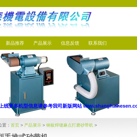
新品推荐
产品展示
信息反馈
联系我们
站己上线
更多机型信
息
请参考我司新版网站
www.shanghaihese
位置：
首页
>
产品展示
>
钢板焊缝麻点打磨砂带机
>