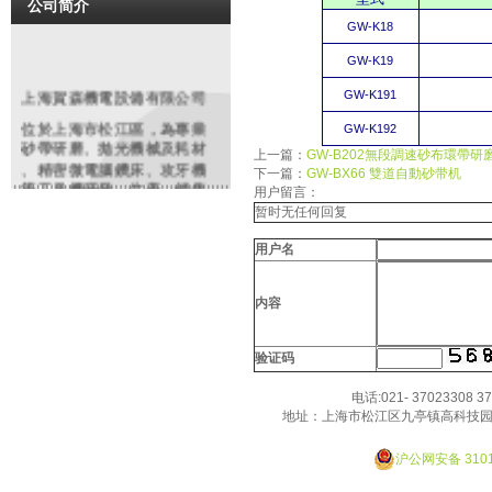
公司简介
GW-K18
GW-K19
上海賀森機電設備有限公司
GW-K191
位於上海市松江區，為專業
GW-K192
砂帶研磨
、拋光機械及耗材
上一篇：
GW-B202無段調速砂布環帶研
、精密微電腦鑽床、攻牙機
下一篇：
GW-BX66 雙道自動砂带机
等工具機研發、生產、銷售
用户留言：
和服務提供商。同時代理銷
暂时无任何回复
售編碼器、電磁閥、安全開
關、特種電纜等各類進口知
用户名
名品牌機電配件、工業備件
類產品。依托多年豐富經驗
，原廠及大陸各協力廠商的
内容
鼎力支持，整合行業優勢資
源。致力於為廣大客戶提供
验证码
精良的產品和優質的服務產
品在鋼鐵、紡織、化工、制
电话:021- 37023308 3
造、沖壓鑄造、模具、橡塑
地址：上海市松江区九亭镇高科技园
，玻璃,金相分析,餐具、高爾
Designed By JackHao
夫制品等行業有廣泛之應用
沪公网安备 3101
。我們將虛心聽取用戶的反
饋，不僅以優質的產品，更