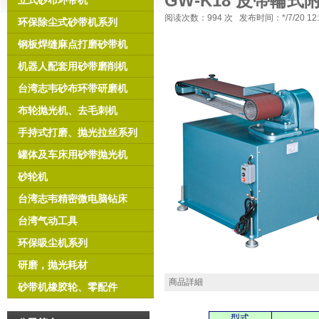
GW-K18 皮帶輪
立式砂布环带机
阅读次数：
994 次 发布时间：*/7/20
环保除尘式砂带机系列
钢板焊缝麻点打磨砂带机
机器人配套用砂带磨削机
台湾志韦砂布环带研磨机
布轮抛光机、去毛刺机
手持式打磨、抛光拉丝系列
罐体及车床用砂带抛光机
砂轮机
台湾志韦精密微电脑钻床
台湾气动工具
环保吸尘机系列
研磨，抛光耗材
商品詳細
砂带机橡胶轮、零配件
型式