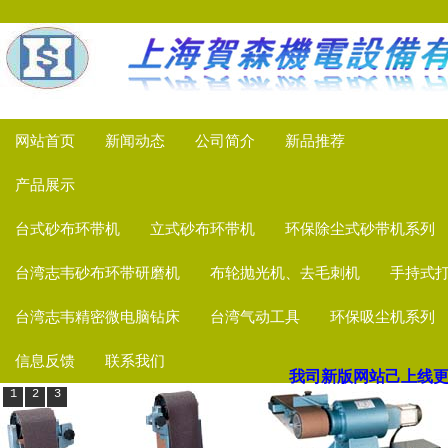
网站首页
新闻动态
公司简介
新品推荐
产品展示
台式砂布环带机
立式砂布环带机
环保除尘式砂带机系列
台湾志韦砂布环带研磨机
布轮抛光机、去毛刺机
手持式
台湾志韦精密微电脑钻床
台湾气动工具
环保吸尘机系列
信息反馈
联系我们
1
2
3
我司新版网站己上线
更多