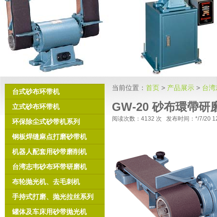
当前位置：
首页
>
产品展示
>
台湾
台式砂布环带机
GW-20 砂布環帶研
立式砂布环带机
阅读次数：
4132 次 发布时间：*/7/2
环保除尘式砂带机系列
钢板焊缝麻点打磨砂带机
机器人配套用砂带磨削机
台湾志韦砂布环带研磨机
布轮抛光机、去毛刺机
手持式打磨、抛光拉丝系列
罐体及车床用砂带抛光机