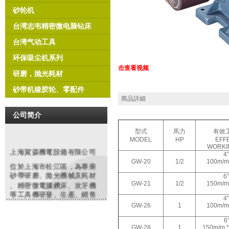
砂轮机
台湾志韦精密微电脑钻床
台湾气动工具
环保吸尘机系列
击查看视频
研磨，抛光耗材
砂带机橡胶轮、零配件
商品詳細
公司简介
型式
馬力
有效
MODEL
HP
EFF
WORKI
上海賀森機電設備有限公司
4”
GW-20
1/2
100m/m
位於上海市松江區，為專業
砂帶研磨
、拋光機械及耗材
6”
、精密微電腦鑽床、攻牙機
GW-21
1/2
150m/m
等工具機研發、生產、銷售
4”
和服務提供商。同時代理銷
GW-26
1
100m/m
售編碼器、電磁閥、安全開
關、特種電纜等各類進口知
6”
GW-28
1
150m/m
名品牌機電配件、工業備件