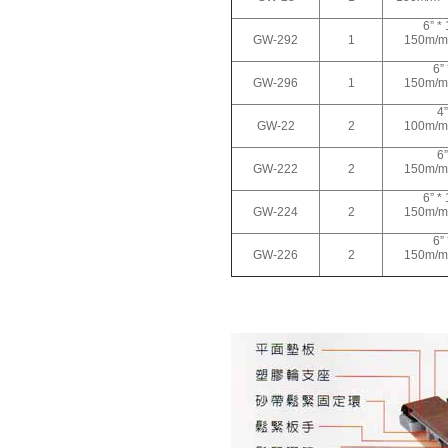
類產品。依托多年豐富經驗
6” * 
，原廠及大陸各協力廠商的
GW-292
1
150m/m
鼎力支持，整合行業優勢資
6” 
源。致力於為廣大客戶提供
GW-296
1
150m/m
精良的產品和優質的服務產
品在鋼鐵、紡織、化工、制
4”
造、沖壓鑄造、模具、橡塑
GW-22
2
100m/m
，玻璃,金相分析,餐具、高爾
6”
夫制品等行業有廣泛之應用
GW-222
2
150m/m
。我們將虛心聽取用戶的反
饋，不僅以優質的產品，更
6” * 
GW-224
2
150m/m
以優良服務來回報廣大客戶
的厚愛！
6” 
GW-226
2
150m/m