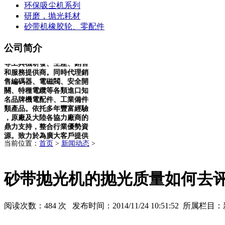
环保吸尘机系列
研磨，抛光耗材
上海賀森機電設備有限公司
砂带机橡胶轮、零配件
位於上海市松江區，為專業
砂帶研磨
、拋光機械及耗材
公司简介
、精密微電腦鑽床、攻牙機
等工具機研發、生產、銷售
和服務提供商。同時代理銷
售編碼器、電磁閥、安全開
關、特種電纜等各類進口知
名品牌機電配件、工業備件
類產品。依托多年豐富經驗
，原廠及大陸各協力廠商的
鼎力支持，整合行業優勢資
源。致力於為廣大客戶提供
精良的產品和優質的服務產
当前位置：
首页
>
新闻动态
>
品在鋼鐵、紡織、化工、制
造、沖壓鑄造、模具、橡塑
，玻璃,金相分析,餐具、高爾
砂带抛光机的抛光质量如何去
夫制品等行業有廣泛之應用
。我們將虛心聽取用戶的反
饋，不僅以優質的產品，更
以優良服務來回報廣大客戶
阅读次数：
484 次 发布时间：2014/11/24 10:51:52 所属栏
的厚愛！