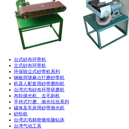
台式砂布环带机
立式砂布环带机
环保除尘式砂带机系列
钢板焊缝麻点打磨砂带机
机器人配套用砂带磨削机
台湾志韦砂布环带研磨机
布轮抛光机、去毛刺机
手持式打磨、抛光拉丝系列
罐体及车床用砂带抛光机
砂轮机
台湾志韦精密微电脑钻床
台湾气动工具