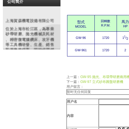
公司简介
上海賀森機電設備有限公司
回轉數
馬
型式
.
R.P.M
HP
MODEL
位於上海市松江區，為專業
砂帶研磨
、拋光機械及耗材
1
、精密微電腦鑽床、攻牙機
1
/
GW-96
1720
2
等工具機研發、生產、銷售
和服務提供商。同時代理銷
GW-961
1720
2
售編碼器、電磁閥、安全開
關、特種電纜等各類進口知
名品牌機電配件、工業備件
類產品。依托多年豐富經驗
，原廠及大陸各協力廠商的
上一篇：
GW-95 抛光、布環帶研磨兩用
鼎力支持，整合行業優勢資
下一篇：
GW-97 立式砂布圓盤研磨機
源。致力於為廣大客戶提供
用户留言：
精良的產品和優質的服務產
暂时无任何回复
品在鋼鐵、紡織、化工、制
造、沖壓鑄造、模具、橡塑
用户名
，玻璃,金相分析,餐具、高爾
夫制品等行業有廣泛之應用
。我們將虛心聽取用戶的反
内容
饋，不僅以優質的產品，更
以優良服務來回報廣大客戶