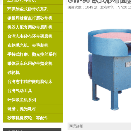
GW-96 臥式砂布
立式砂布环带机
阅读次数：
1049 次 发布时间：*/7/2
环保除尘式砂带机系列
钢板焊缝麻点打磨砂带机
机器人配套用砂带磨削机
台湾志韦砂布环带研磨机
布轮抛光机、去毛刺机
手持式打磨、抛光拉丝系列
罐体及车床用砂带抛光机
砂轮机
台湾志韦精密微电脑钻床
台湾气动工具
环保吸尘机系列
研磨，抛光耗材
砂带机橡胶轮、零配件
商品詳細