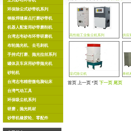
立式砂布环带机
环保除尘式砂带机系列
钢板焊缝麻点打磨砂带机
机器人配套用砂带磨削机
高性能工业集尘机系列
供应
台湾志韦砂布环带研磨机
布轮抛光机、去毛刺机
手持式打磨、抛光拉丝系列
罐体及车床用砂带抛光机
砂轮机
湿式除尘机
单机
台湾志韦精密微电脑钻床
首页 上一页 *页
下一页
尾页
台湾气动工具
环保吸尘机系列
研磨，抛光耗材
砂带机橡胶轮、零配件