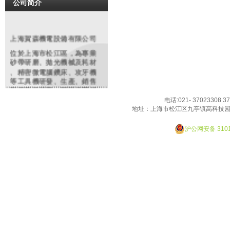
公司简介
上海賀森機電設備有限公司
位於上海市松江區，為專業
砂帶研磨
、拋光機械及耗材
、精密微電腦鑽床、攻牙機
等工具機研發、生產、銷售
和服務提供商。同時代理銷
售編碼器、電磁閥、安全開
电话:021- 37023308 3
關、特種電纜等各類進口知
地址：上海市松江区九亭镇高科技园
名品牌機電配件、工業備件
Designed By JackHao
類產品。依托多年豐富經驗
沪公网安备 3101
，原廠及大陸各協力廠商的
鼎力支持，整合行業優勢資
源。致力於為廣大客戶提供
精良的產品和優質的服務產
品在鋼鐵、紡織、化工、制
造、沖壓鑄造、模具、橡塑
，玻璃,金相分析,餐具、高爾
夫制品等行業有廣泛之應用
。我們將虛心聽取用戶的反
饋，不僅以優質的產品，更
以優良服務來回報廣大客戶