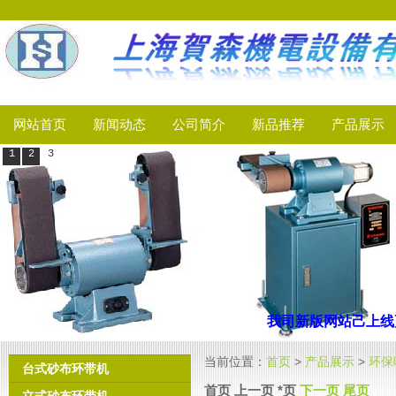
网站首页
新闻动态
公司简介
新品推荐
产品展示
1
2
3
我司新版网站己上线
更
当前位置：
首页
>
产品展示
>
环保
台式砂布环带机
首页 上一页 *页
下一页
尾页