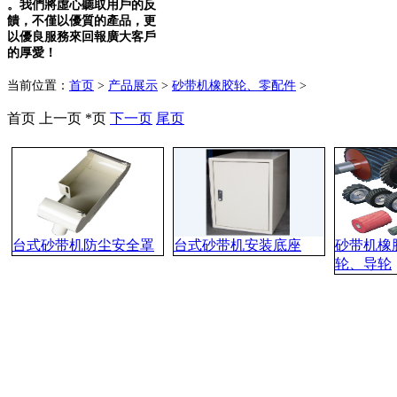
。我們將虛心聽取用戶的反
饋，不僅以優質的產品，更
以優良服務來回報廣大客戶
的厚愛！
当前位置：
首页
>
产品展示
>
砂带机橡胶轮、零配件
>
首页 上一页 *页
下一页
尾页
台式砂带机防尘安全罩
台式砂带机安装底座
砂带机橡
轮、导轮
电话:021- 37023308 37023076 61720036 传真:021-37023780
地址：上海市松江区九亭镇高科技园区坊东路248号
砂带机
、
Designed By JackHao