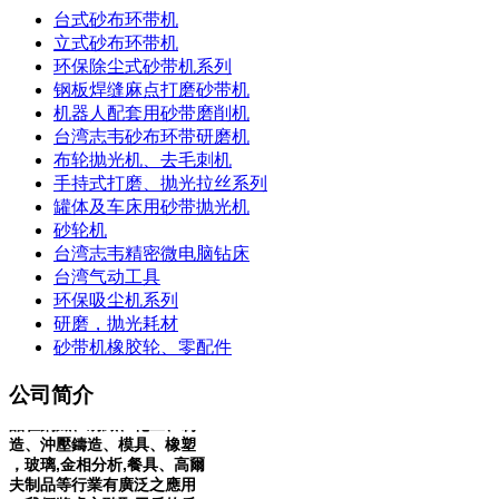
台式砂布环带机
立式砂布环带机
环保除尘式砂带机系列
钢板焊缝麻点打磨砂带机
机器人配套用砂带磨削机
上海賀森機電設備有限公司
台湾志韦砂布环带研磨机
布轮抛光机、去毛刺机
位於上海市松江區，為專業
砂帶研磨
、拋光機械及耗材
手持式打磨、抛光拉丝系列
、精密微電腦鑽床、攻牙機
罐体及车床用砂带抛光机
等工具機研發、生產、銷售
砂轮机
和服務提供商。同時代理銷
台湾志韦精密微电脑钻床
售編碼器、電磁閥、安全開
台湾气动工具
關、特種電纜等各類進口知
环保吸尘机系列
名品牌機電配件、工業備件
類產品。依托多年豐富經驗
研磨，抛光耗材
，原廠及大陸各協力廠商的
砂带机橡胶轮、零配件
鼎力支持，整合行業優勢資
源。致力於為廣大客戶提供
公司简介
精良的產品和優質的服務產
品在鋼鐵、紡織、化工、制
造、沖壓鑄造、模具、橡塑
，玻璃,金相分析,餐具、高爾
夫制品等行業有廣泛之應用