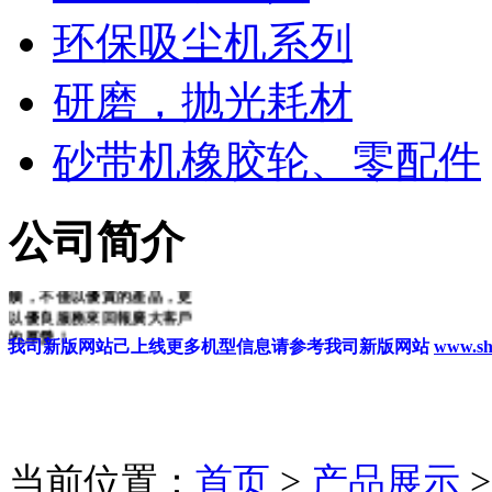
和服務提供商。同時代理銷
环保吸尘机系列
售編碼器、電磁閥、安全開
關、特種電纜等各類進口知
名品牌機電配件、工業備件
研磨，抛光耗材
類產品。依托多年豐富經驗
，原廠及大陸各協力廠商的
鼎力支持，整合行業優勢資
砂带机橡胶轮、零配件
源。致力於為廣大客戶提供
精良的產品和優質的服務產
品在鋼鐵、紡織、化工、制
造、沖壓鑄造、模具、橡塑
公司简介
，玻璃,金相分析,餐具、高爾
夫制品等行業有廣泛之應用
。我們將虛心聽取用戶的反
饋，不僅以優質的產品，更
以優良服務來回報廣大客戶
的厚愛！
我司新版网站己上线
更多机型信
息
请参考我司新版网站
www.
当前位置：
首页
>
产品展示