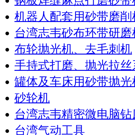
钢板焊缝麻点打磨砂带
机器人配套用砂带磨削
台湾志韦砂布环带研磨
布轮抛光机、去毛刺机
手持式打磨、抛光拉丝
罐体及车床用砂带抛光
砂轮机
上海賀森機電設備有限公司
台湾志韦精密微电脑钻
位於上海市松江區，為專業
砂帶研磨
、拋光機械及耗材
台湾气动工具
、精密微電腦鑽床、攻牙機
等工具機研發、生產、銷售