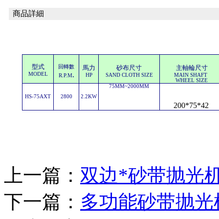
商品詳細
型式
回轉數
馬力
砂布尺寸
主軸輪尺寸
.
MODEL
HP
SAND CLOTH SIZE
MAIN SHAFT
R.P.M
WHEEL SIZE
75MM
~
2000MM
HS-75AXT
2800
2.2KW
200*75*42
上一篇：
双边*砂带抛光机Y
下一篇：
多功能砂带抛光机