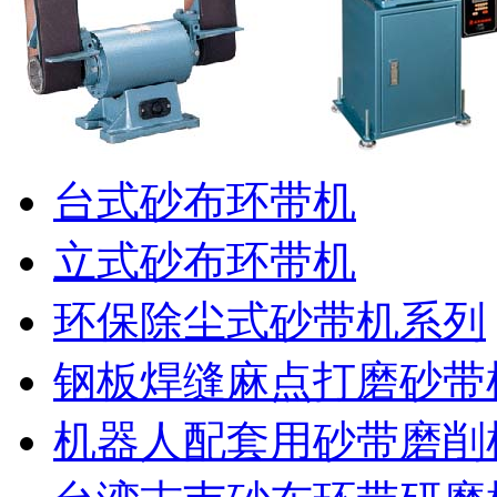
台式砂布环带机
立式砂布环带机
环保除尘式砂带机系列
钢板焊缝麻点打磨砂带
机器人配套用砂带磨削