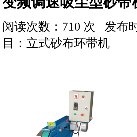
变频调速吸尘型砂带机H
源。致力於為廣大客戶提供
精良的產品和優質的服務產
品在鋼鐵、紡織、化工、制
造、沖壓鑄造、模具、橡塑
，玻璃,金相分析,餐具、高爾
阅读次数：
710 次 发布时间
夫制品等行業有廣泛之應用
。我們將虛心聽取用戶的反
饋，不僅以優質的產品，更
目：立式砂布环带机
以優良服務來回報廣大客戶
的厚愛！