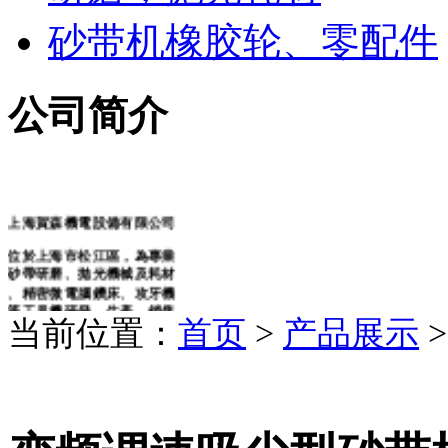
砂带机橡胶轮、零配件
公司简介
上海賀森機電設備有限公司
位於上海市松江區，為專業
砂帶研磨
、拋光機械及耗材
、精密微電腦鑽床、攻牙機
等工具機研發、生產、銷售
和服務提供商。同時代理銷
当前位置：
首页
>
产品展示
售編碼器、電磁閥、安全開
關、特種電纜等各類進口知
名品牌機電配件、工業備件
類產品。依托多年豐富經驗
，原廠及大陸各協力廠商的
鼎力支持，整合行業優勢資