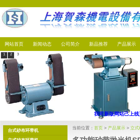
网站首页
新闻动态
公司简介
新品推荐
产品展示
1
2
3
我司新版网站己上线
更
当前位置：
首页
>
产品展示
>
立式
台式砂布环带机