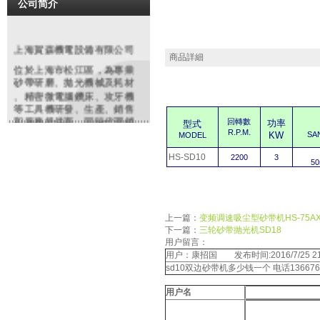
公司简介
上海賀森機電設備有限公司
商品詳細
位於上海市松江區，為專業
砂帶研磨
、拋光機械及耗材
、精密微電腦鑽床、攻牙機
等工具機研發、生產、銷售
和服務提供商。同時代理銷
回轉數
功率
型式
售編碼器、電磁閥、安全開
.
R.P.M
KW
SA
MODEL
關、特種電纜等各類進口知
名品牌機電配件、工業備件
HS-SD10
2200
3
5
類產品。依托多年豐富經驗
，原廠及大陸各協力廠商的
鼎力支持，整合行業優勢資
源。致力於為廣大客戶提供
上一篇：
变频调速吸尘型砂带机HS-75AX
精良的產品和優質的服務產
下一篇：
三轮砂带抛光机SD18
品在鋼鐵、紡織、化工、制
用户留言：
造、沖壓鑄造、模具、橡塑
用户：康招国 发布时间:2016/7/25 21:
，玻璃,金相分析,餐具、高爾
sd10双边砂带机多少钱一个 电话1366762
夫制品等行業有廣泛之應用
。我們將虛心聽取用戶的反
用户名
饋，不僅以優質的產品，更
以優良服務來回報廣大客戶