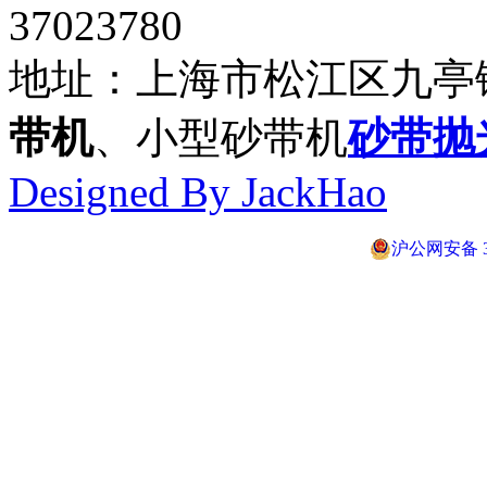
。我們將虛心聽取用戶的反
饋，不僅以優質的產品，更
推车式砂带打磨机HS-
推车式砂带磨削机HS-
小型手推
以優良服務來回報廣大客戶
TC50
TC75A
的厚愛！
首页 上一页 *页
下一页
电话:021- 37023308 3702
37023780
地址：上海市松江区九亭
带机
、小型砂带机
砂带抛
Designed By JackHao