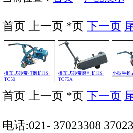
上海賀森機電設備有限公司
位於上海市松江區，為專業
砂帶研磨
、拋光機械及耗材
、精密微電腦鑽床、攻牙機
等工具機研發、生產、銷售
当前位置：
首页
>
产品展示
和服務提供商。同時代理銷
售編碼器、電磁閥、安全開
關、特種電纜等各類進口知
名品牌機電配件、工業備件
類產品。依托多年豐富經驗
首页 上一页 *页
下一页
，原廠及大陸各協力廠商的
鼎力支持，整合行業優勢資
源。致力於為廣大客戶提供
精良的產品和優質的服務產
品在鋼鐵、紡織、化工、制
造、沖壓鑄造、模具、橡塑
，玻璃,金相分析,餐具、高爾
夫制品等行業有廣泛之應用